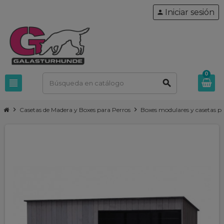
Iniciar sesión
person
0
view_headline
search
chevron_right
chevron_right
Casetas de Madera y Boxes para Perros
Boxes modulares y casetas p