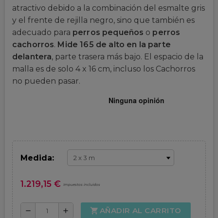
atractivo debido a la combinación del esmalte gris
y el frente de rejilla negro, sino que también es
adecuado para
perros pequeños
o
perros
cachorros
.
Mide 165 de alto en la parte
delantera
, parte trasera más bajo. El espacio de la
malla es de solo 4 x 16 cm, incluso los Cachorros
no pueden pasar.
Medida:
1.219,15 €
Impuestos incluidos
AÑADIR AL CARRITO
shopping_cart
remove
add