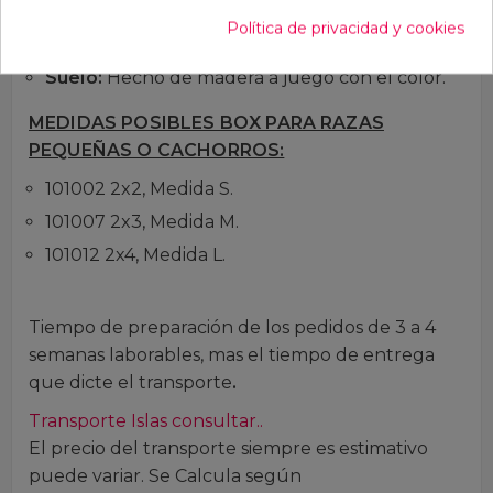
están galvanizados y con recubrimiento en
Política de privacidad y cookies
polvo, color: negro.
Suelo:
Hecho de madera a juego con el color.
MEDIDAS POSIBLES BOX PARA RAZAS
PEQUEÑAS O CACHORROS:
101002 2x2, Medida S.
101007 2x3, Medida M.
101012 2x4, Medida L.
Tiempo de preparación de los pedidos de 3 a 4
semanas laborables, mas el tiempo de entrega
que dicte el transporte
.
Transporte Islas consultar..
El precio del transporte siempre es estimativo
puede variar. Se Calcula según