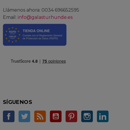
Llámenos ahora: 0034 696652595
Email:
info@galasturhunde.es
SÍGUENOS
Facebook
Twitter
Rss
YouTube
Pinterest
Instagram
LinkedIn