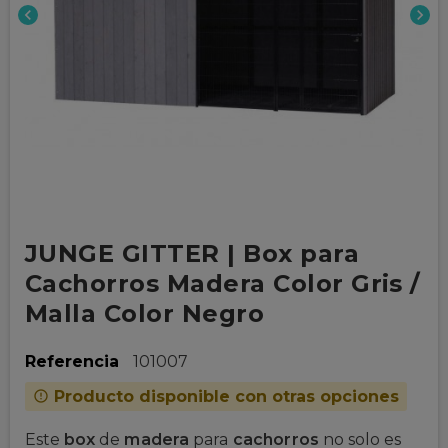
chevron_left
chevron_right
JUNGE GITTER | Box para
Cachorros Madera Color Gris /
Malla Color Negro
Referencia
101007
Producto disponible con otras opciones
error_outline
Este
box
de
madera
para
cachorros
no solo es