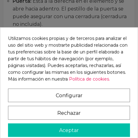
Puerta:
Está a la derecha en el elemento y se
abre hacia adentro. El pestillo de la puerta se
puede asegurar con una cerradura (cerradura
no incluida).
Elementos de la pared:
Consiste en una
Utilizamos cookies propias y de terceros para analizar el
madera perfilada de lengüeta nórdica y ranura
uso del sitio web y mostrarte publicidad relacionada con
de 20 mm de espesor en una construcción de
tus preferencias sobre la base de un perfil elaborado a
madera cuadrada estable, impregnada de gris
partir de tus hábitos de navegación (por ejemplo,
en el exterior.
páginas visitadas). Puedes aceptarlas, rechazarlas, así
como configurar las mismas en los siguientes botones.
Elemento de varilla de tubo:
Más información en nuestra
Política de cookies.
- Marco cuadrado de 22x22 mm.
- separación de la cuadrícula: 40 mm
Configurar
(horizontal) / 160 mm (vertical).
- Altura de los elementos de la cuadrícula:
Rechazar
aproximadamente 1,60 m.
Techo:
Color: gris impregnado.
Aceptar
Galvanizado:
Todos los elementos metálicos