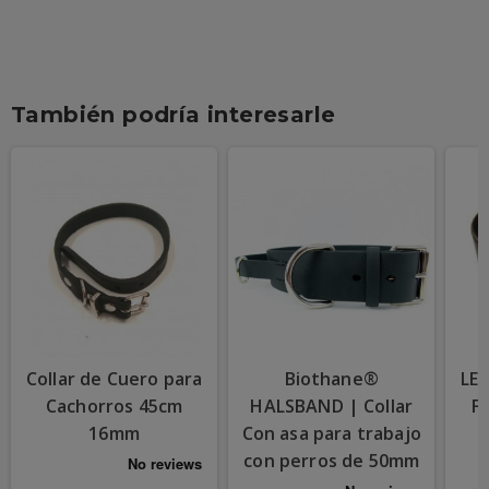
También podría interesarle
Collar de Cuero para
Biothane®
LE
Cachorros 45cm
HALSBAND | Collar
Fi
16mm
Con asa para trabajo
a
con perros de 50mm