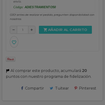
envío.
Código:
ADIESTRAMIENTO50
OJO! antes de realizar el pedido, pregunten disponibilidad con
nosotros.
AÑADIR AL CARRITO
shopping_cart
remove
add
favorite_border
Al comprar este producto, acumulará
20
puntos con nuestro programa de fidelización.
Compartir
Tuitear
Pinterest