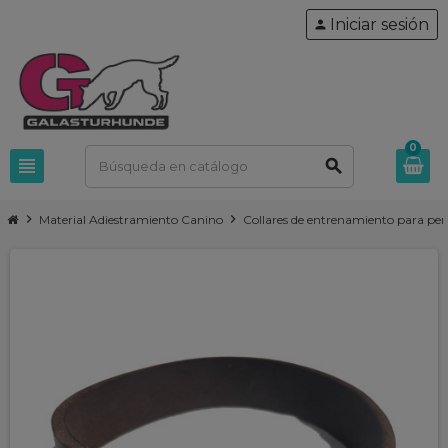
Iniciar sesión
person
0
view_headline
search
chevron_right
chevron_right
Material Adiestramiento Canino
Collares de entrenamiento para per