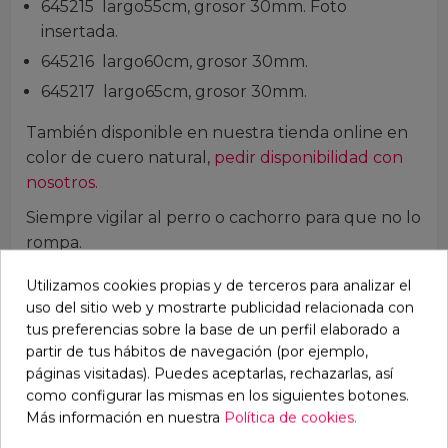
645215 largo55cm, grosor 30mm. Foto
insertada.
645216 largo60cm, grosor 30mm.
645217 largo65cm, grosor 30mm.
También disponible en nuestra tienda online en
color de cuero natural,
pedir disponibilidad con
nosotros.
Siempre vigilar al perro o cachorro para que no lo
rompa.
Los stocks están constantemente cambiando,
Utilizamos cookies propias y de terceros para analizar el
los tiempos de entrega pueden variar, si tiene
uso del sitio web y mostrarte publicidad relacionada con
dudas puede contactar con nosotros.
tus preferencias sobre la base de un perfil elaborado a
partir de tus hábitos de navegación (por ejemplo,
Puede descargar el catálogo
páginas visitadas). Puedes aceptarlas, rechazarlas, así
completo
DESCARGAR
y pedirnos las tarifas
como configurar las mismas en los siguientes botones.
PROFESIONALES.
Más información en nuestra
Política de cookies.