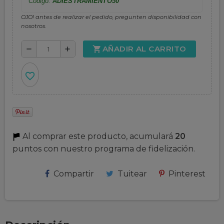
Código:
ADIESTRAMIENTO50
OJO! antes de realizar el pedido, pregunten disponibilidad con
nosotros.
AÑADIR AL CARRITO
shopping_cart
remove
add
favorite_border
Al comprar este producto, acumulará
20
puntos con nuestro programa de fidelización.
Compartir
Tuitear
Pinterest