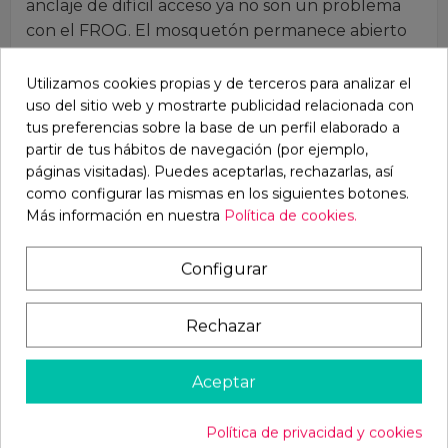
anclaje de difícil acceso ya no son un problema
con el FROG. El mosquetón permanece abierto
hasta que entra en contacto con el punto de
anclaje. Este toque hace que el FROG se
Utilizamos cookies propias y de terceros para analizar el
bloquee automáticamente, creando una
uso del sitio web y mostrarte publicidad relacionada con
tus preferencias sobre la base de un perfil elaborado a
conexión segura con el punto de anclaje.
partir de tus hábitos de navegación (por ejemplo,
Mientras el mosquetón esté bajo carga, estará
páginas visitadas). Puedes aceptarlas, rechazarlas, así
bloqueado de forma segura y no podrá abrirse.
como configurar las mismas en los siguientes botones.
Detalles:
Más información en nuestra
Política de cookies.
Carga de rotura: 25 kN.
Configurar
Dimensiones: 89x 51 mm.
Certificaciones:
CE, EN 362/A/T, EN 12275/A,
Rechazar
UIAA, EAC
Puede descargar el catálogo
Aceptar
completo
DESCARGAR
y pedirnos las tarifas
PROFESIONALES.
Política de privacidad y cookies