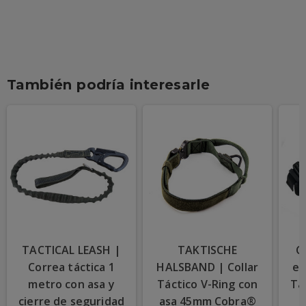
También podría interesarle
TACTICAL LEASH |
TAKTISCHE
C
Correa táctica 1
HALSBAND | Collar
ev
metro con asa y
Táctico V-Ring con
Tá
cierre de seguridad
asa 45mm Cobra®