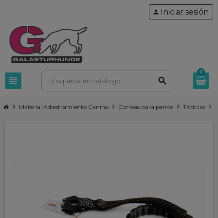
Iniciar sesión
person
0
view_headline
search
chevron_right
chevron_right
chevron_right
chevron_right
Material Adiestramiento Canino
Correas para perros
Tácticas