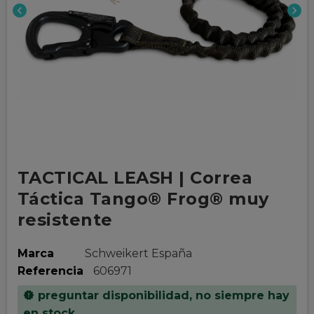
chevron_left
chevron_right
TACTICAL LEASH | Correa
Táctica Tango® Frog® muy
resistente
Marca
Schweikert España
Referencia
606971
preguntar disponibilidad, no siempre hay
new_releases
en stock