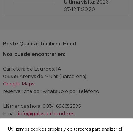
Última visita:
2026-
07-12 11:29:20
Beste Qualität für ihren Hund
Nos puede encontrar en:
Carretera de Lourdes, 1A
08358 Arenys de Munt (Barcelona)
Google Maps
reservar cita por whatsup o por teléfono
Llámenos ahora: 0034 696652595
Email:
info@galasturhunde.es
Utilizamos cookies propias y de terceros para analizar el