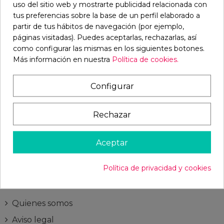
uso del sitio web y mostrarte publicidad relacionada con
tus preferencias sobre la base de un perfil elaborado a
partir de tus hábitos de navegación (por ejemplo,
SÍGUENOS
páginas visitadas). Puedes aceptarlas, rechazarlas, así
como configurar las mismas en los siguientes botones.
Facebook
Twitter
Rss
YouTube
Pinterest
Instagram
LinkedIn
Más información en nuestra
Política de cookies.
Configurar
BOLETÍN
Rechazar
OK
Aceptar
Puede darse de baja en cualquier momento. Para
ello, consulte nuestra información de contacto en el
Política de privacidad y cookies
aviso legal.
Quienes somos
Aviso legal