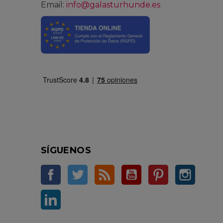
Email:
info@galasturhunde.es
SÍGUENOS
Facebook
Twitter
Rss
YouTube
Pinterest
Instag
LinkedIn