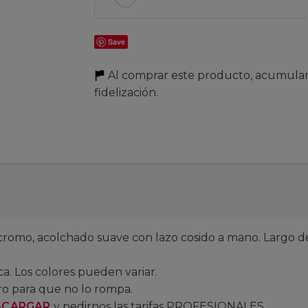
Save
Al comprar este producto, acumula
fidelización.
cromo, acolchado suave con lazo cosido a mano. Largo d
a. Los colores pueden variar.
ro para que no lo rompa.
SCARGAR
y pedirnos las tarifas PROFESIONALES.