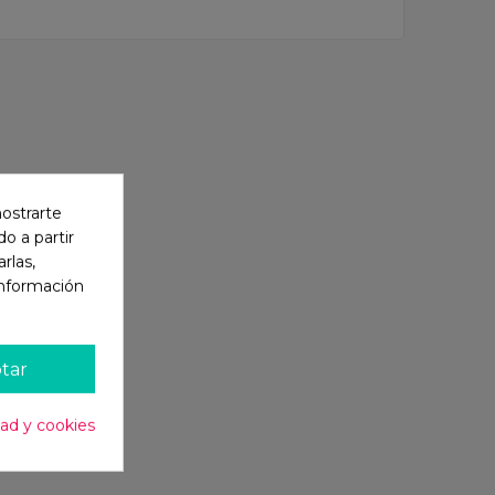
mostrarte
o a partir
rlas,
información
tar
dad y cookies