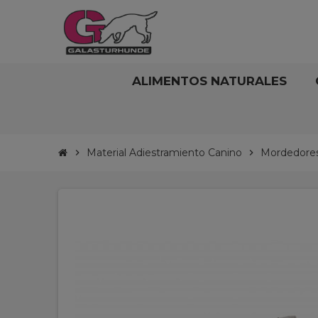
ALIMENTOS NATURALES
Material Adiestramiento Canino
Mordedores,
chevron_right
chevron_right