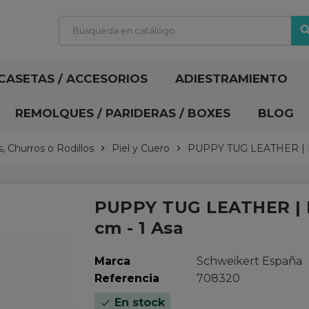
sear
CASETAS / ACCESORIOS
ADIESTRAMIENTO
REMOLQUES / PARIDERAS / BOXES
BLOG
 Churros o Rodillos
Piel y Cuero
PUPPY TUG LEATHER | Mo
chevron_right
chevron_right
PUPPY TUG LEATHER | M
cm - 1 Asa
Marca
Schweikert España
Referencia
708320
En stock
check