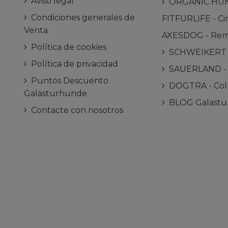
Aviso legal
ORGANIC HUNDE
Condiciones generales de
FITFURLIFE - Cin
Venta
AXESDOG - Remo
Política de cookies
SCHWEIKERT - 
Política de privacidad
SAUERLAND - C
Puntos Descuento
DOGTRA - Coll
Galasturhunde
BLOG Galast
Contacte con nosotros
ram