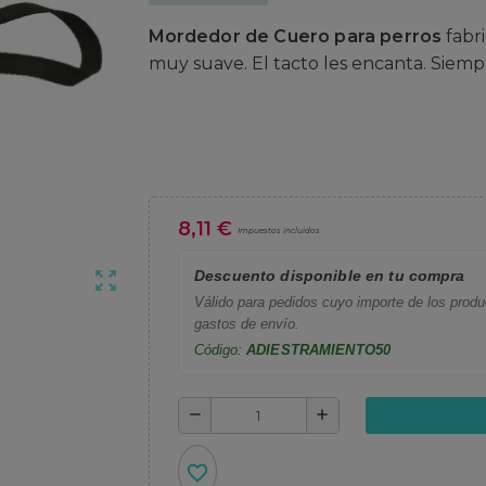
Mordedor de Cuero para perros
fabri
muy suave. El tacto les encanta. Siempr
8,11 €
Impuestos incluidos
Descuento disponible en tu compra
zoom_out_map
Válido para pedidos cuyo importe de los produc
gastos de envío.
Código:
ADIESTRAMIENTO50
remove
add
favorite_border