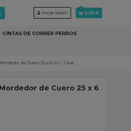
0
ch
person
Iniciar sesión
0,00 €
CINTAS DE CORRER PERROS
rdedor de Cuero 25 x 6 cm - 1 Asa
ordedor de Cuero 25 x 6