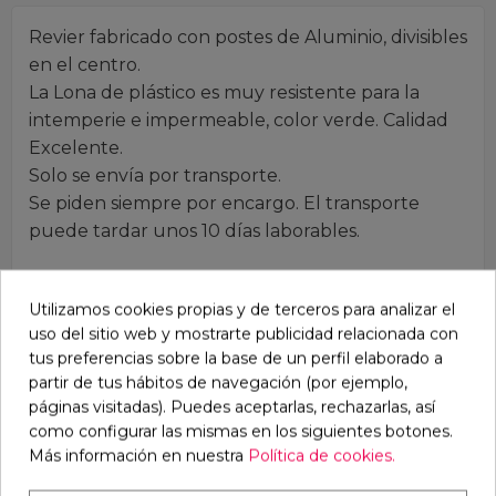
Revier fabricado con postes de Aluminio, divisibles
en el centro.
La Lona de plástico es muy resistente para la
intemperie e impermeable, color verde. Calidad
Excelente.
Solo se envía por transporte.
Se piden siempre por encargo. El transporte
puede tardar unos 10 días laborables.
Precio especial por la compra de 6 Unidades:*
Utilizamos cookies propias y de terceros para analizar el
Talla S - 1 Unidad
uso del sitio web y mostrarte publicidad relacionada con
Talla XL - Pack 6 Unidades
tus preferencias sobre la base de un perfil elaborado a
Puede descargar el catálogo
partir de tus hábitos de navegación (por ejemplo,
páginas visitadas). Puedes aceptarlas, rechazarlas, así
completo
DESCARGAR
y pedirnos las tarifas
como configurar las mismas en los siguientes botones.
PROFESIONALES.
Más información en nuestra
Política de cookies.