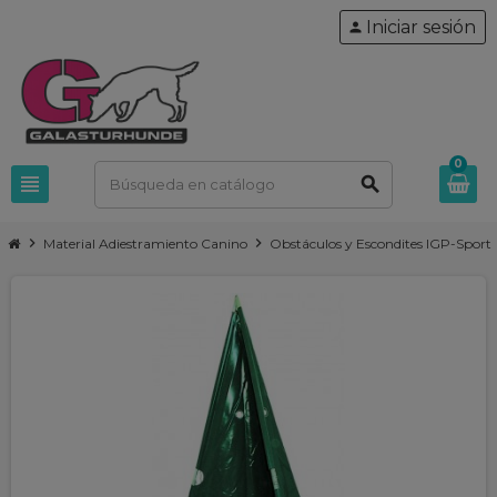
Iniciar sesión
person
0
view_headline
search
chevron_right
chevron_right
ch
Material Adiestramiento Canino
Obstáculos y Escondites IGP-Sport