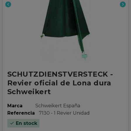
chevron_left
chevron_right
SCHUTZDIENSTVERSTECK -
Revier oficial de Lona dura
Schweikert
Marca
Schweikert España
Referencia
7130 - 1 Revier Unidad
En stock
check