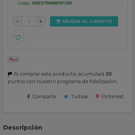
Código:
ADIESTRAMIENTO50
AÑADIR AL CARRITO
shopping_cart
remove
add
favorite_border
Al comprar este producto, acumulará
20
puntos con nuestro programa de fidelización.
Compartir
Tuitear
Pinterest
Descripción