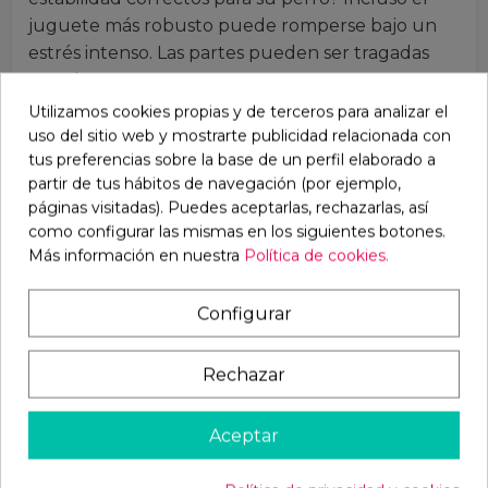
juguete más robusto puede romperse bajo un
estrés intenso. Las partes pueden ser tragadas
por el perro.
Utilizamos cookies propias y de terceros para analizar el
uso del sitio web y mostrarte publicidad relacionada con
Por lo tanto, nuestra recomendación básica:
tus preferencias sobre la base de un perfil elaborado a
nunca deje juguetes para perros desatendidos
partir de tus hábitos de navegación (por ejemplo,
con su perro. Verifique el artículo regularmente
páginas visitadas). Puedes aceptarlas, rechazarlas, así
por daños. Retire los artículos dañados
como configurar las mismas en los siguientes botones.
inmediatamente. Casi todos los materiales están
Más información en nuestra
Política de cookies.
sujetos a un proceso de envejecimiento.
Reemplace los juguetes para perros cuando
Configurar
muestren signos de envejecimiento (por ejemplo,
que se vuelvan quebradizos, etc.). La seguridad
Rechazar
de su perro es importante para nosotros.
¡Estamos felices de asesorarte sobre este tema!
Aceptar
Puede descargar el catálogo
completo
DESCARGAR
y pedirnos las tarifas