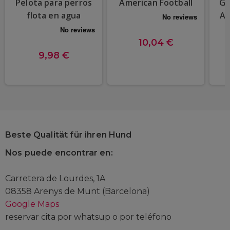
Pelota para perros
American Football
GR
flota en agua
As
F
10,04 €
9,98 €
Beste Qualität für ihren Hund
Nos puede encontrar en:
Carretera de Lourdes, 1A
08358 Arenys de Munt (Barcelona)
Google Maps
reservar cita por whatsup o por teléfono