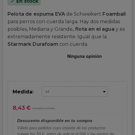
En stock
check
Pelota de espuma EVA
de Schweikert
Foamball
para perros con cuerda larga. Hay dos medidas
posibles, Mediana y Grande
,
flota en el agua
y es
extremadamente resistente. Igual que la
Starmark Durafoam
con cuerda.
Medida:
8,43 €
Impuestos incluidos
Descuento disponible en tu compra
Válido para pedidos cuyo importe de los productos
supere los 50 €, antes de aplicar el IVA y los gastos de