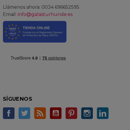
Llámenos ahora: 0034 696652595
Email:
info@galasturhunde.es
SÍGUENOS
Facebook
Twitter
Rss
YouTube
Pinterest
Instagram
LinkedIn