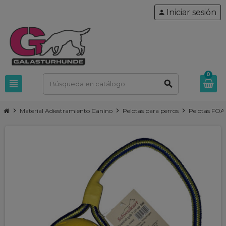
Iniciar sesión
person
0
view_headline
search
chevron_right
chevron_right
chevron_right
Material Adiestramiento Canino
Pelotas para perros
Pelotas FO