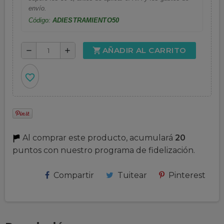
envío.
Código:
ADIESTRAMIENTO50
AÑADIR AL CARRITO
shopping_cart
remove
add
favorite_border
Al comprar este producto, acumulará
20
puntos con nuestro programa de fidelización.
Compartir
Tuitear
Pinterest