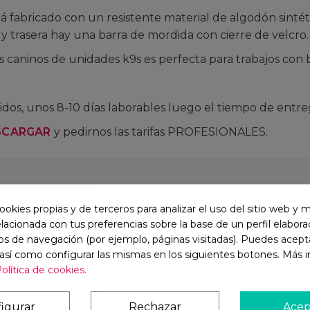
 fabricado con un resistente material de algodón sintét
y trasera hay una barra de mordida con cierre de velcro.
s caninos de unidades k9s es perfecta para trabajos con 
dos, unos 8-10 días laborables luego el tiempo de entre
SCARGAR
y pedirnos las tarifas PROFESIONALES.
ookies propias y de terceros para analizar el uso del sitio web y 
elacionada con tus preferencias sobre la base de un perfil elaborad
os de navegación (por ejemplo, páginas visitadas). Puedes acepta
 así como configurar las mismas en los siguientes botones. Más 
olítica de cookies.
igurar
Rechazar
Acep