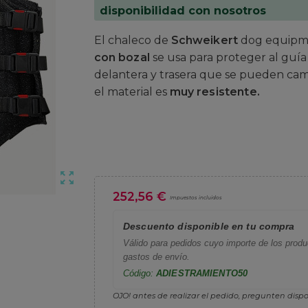
disponibilidad con nosotros
El chaleco de
Schweikert
dog equipme
con bozal
se usa para proteger al guía
delantera y trasera que se pueden cam
el material es
muy resistente.
zoom_out_map
252,56 €
Impuestos incluidos
Descuento disponible en tu compra
Válido para pedidos cuyo importe de los produc
gastos de envío.
Código:
ADIESTRAMIENTO50
OJO! antes de realizar el pedido, pregunten dispo