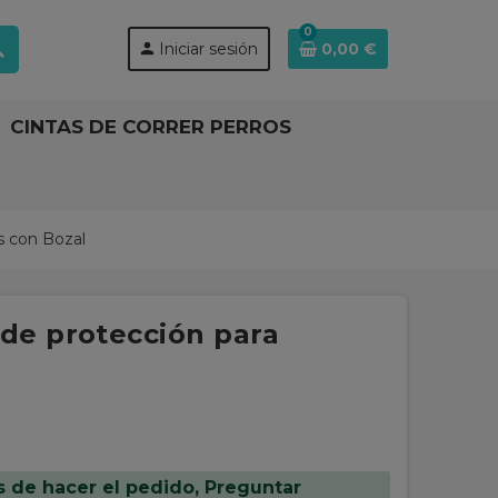
0
ch
person
Iniciar sesión
0,00 €
CINTAS DE CORRER PERROS
s con Bozal
de protección para
s de hacer el pedido, Preguntar