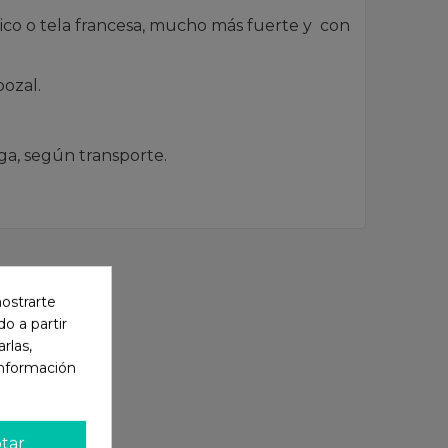
ico o tela francesa, mucho más fuerte y con
bozal.
ga, según transporte.
mostrarte
o a partir
rlas,
información
tar