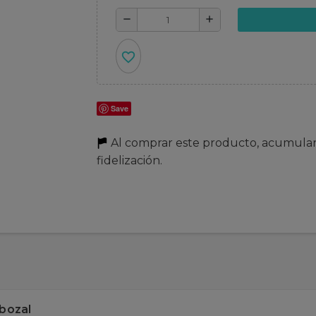
remove
add
favorite_border
Save
Al comprar este producto, acumula
fidelización.
 bozal