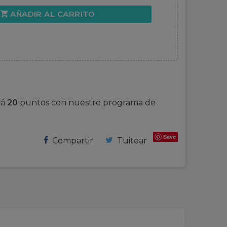
AÑADIR AL CARRITO
shopping_cart
rá
20
puntos con nuestro programa de
Save
Compartir
Tuitear