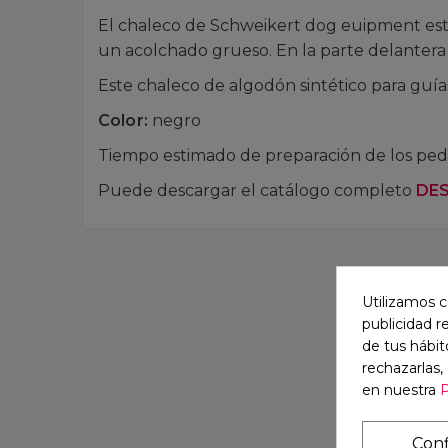
El chaleco de Schweikert dog euipment está
un acolchado grueso. En la parte delantera 
Este chaleco de algodón sintético para guía
Color:
negro
Tiempo estimado de preparación de los pedi
Puede descargar el catálogo completo
DE
Utilizamos c
publicidad r
de tus hábit
rechazarlas,
en nuestra
P
Conf