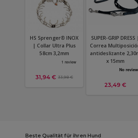
HS Sprenger® INOX
SUPER-GRIP DRESS 
| Collar Ultra Plus
Correa Multiposici
58cm 3,2mm
antideslizante 2,3
x 15mm
31,94 €
33,98 €
23,49 €
Beste Qualität für ihren Hund