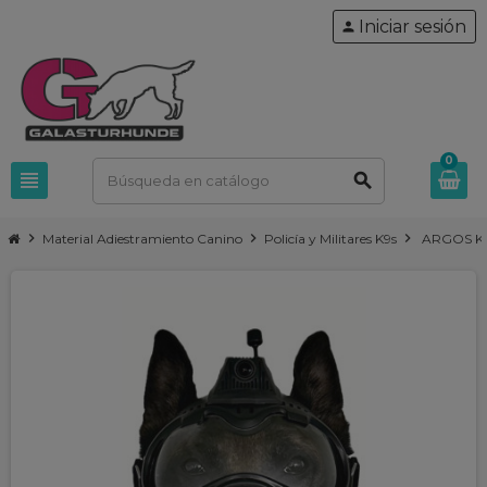
Iniciar sesión
person
0
view_headline
search
chevron_right
chevron_right
chevron_right
Material Adiestramiento Canino
Policía y Militares K9s
ARGOS K9 