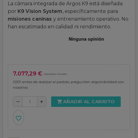
La cámara integrada de Argos K9 está diseñada
por
K9 Vision System
, específicamente para
misiones caninas
y entrenamiento operativo. No
han escatimado en calidad ni rendimiento.
7.077,29 €
Impuestos incluidos
OJO! antes de realizar el pedido, pregunten disponibilidad con
nosotros.
AÑADIR AL CARRITO
shopping_cart
remove
add
favorite_border