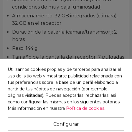
condiciones de muy baja luminosidad)
Almacenamiento: 32 GB integrados (cámara);
32 GB en el receptor
Duración de la batería (cámara/transmisor): 2
horas
Peso: 144 g
Tamaño de la pantalla del receptor: 7 pulgadas
– 17,5 x 11,5 cm
Utilizamos cookies propias y de terceros para analizar el
Duración de la batería del receptor: 1 hora
uso del sitio web y mostrarte publicidad relacionada con
tus preferencias sobre la base de un perfil elaborado a
Contenido del kit (incluido):
partir de tus hábitos de navegación (por ejemplo,
páginas visitadas). Puedes aceptarlas, rechazarlas, así
Unidad de cámara/transmisor K9 montada
como configurar las mismas en los siguientes botones.
(incluye conector de batería y antena). Módulo
Más información en nuestra
Política de cookies.
para casco K9 Helm CS1 para Dark System
Casco K9 Helm
Configurar
Antenas (transmisor + receptor)