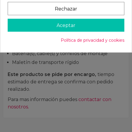
Receptor de 7" (pantalla LCD, puertos micro
Rechazar
SD, baterías).
Modern Icon: funda para baterías y collarín
Aceptar
modular rígido
Cargador individual para las baterías del
Política de privacidad y cookies
transmisor y el receptor.
Batería(s), cable(s) y tornillos de montaje
Maletín de transporte rígido
Este producto se pide por encargo,
tiempo
estimado de entrega se confirma con pedido
realizado.
Para mas información puedes
contactar con
nosotros.