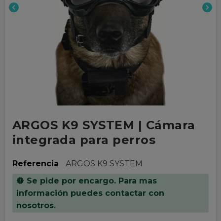
chevron_left
chevron_right
ARGOS K9 SYSTEM | Cámara
integrada para perros
Referencia
ARGOS K9 SYSTEM
Se pide por encargo. Para mas
new_releases
información puedes contactar con
nosotros.