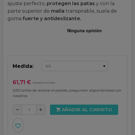
ajuste perfecto,
protegen las patas
y con la
parte superior de
malla
transpirable, suela de
goma
fuerte y antideslizante.
Medida:
61,71 €
Impuestos incluidos
OJO! antes de realizar el pedido, pregunten disponibilidad con
nosotros.
AÑADIR AL CARRITO
shopping_cart
remove
add
favorite_border