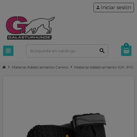
Iniciar sesión
person
0
view_headline
search
chevron_right
chevron_right
Material Adiestramiento Canino
Material Adiestramiento IGP, IPO,