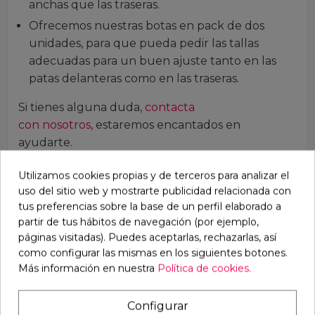
anchas que las traseras.
Ofrecemos nuestras botas en pack de dos
unidades, para que pueda pedir las tallas
adecuadas para un buen ajuste tanto en las
patas delanteras como en las traseras.
Si tienes alguna duda,
contacta
con nosotros,
estaremos encantados en
ayudarte.
Todos nuestros stocks están constantemente
Utilizamos cookies propias y de terceros para analizar el
variando, ante la duda pueden contactar con
uso del sitio web y mostrarte publicidad relacionada con
nosotros.
tus preferencias sobre la base de un perfil elaborado a
partir de tus hábitos de navegación (por ejemplo,
Puede descargar el catálogo
páginas visitadas). Puedes aceptarlas, rechazarlas, así
completo
DESCARGAR
y pedirnos las tarifas
como configurar las mismas en los siguientes botones.
PROFESIONALES.
Más información en nuestra
Política de cookies.
Configurar