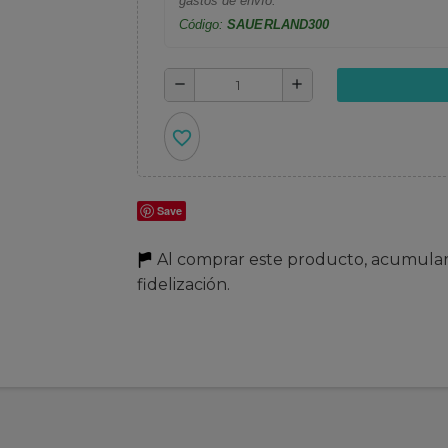
gastos de envío.
Código:
SAUERLAND300
remove
add
favorite_border
Save
Al comprar este producto, acumula
fidelización.