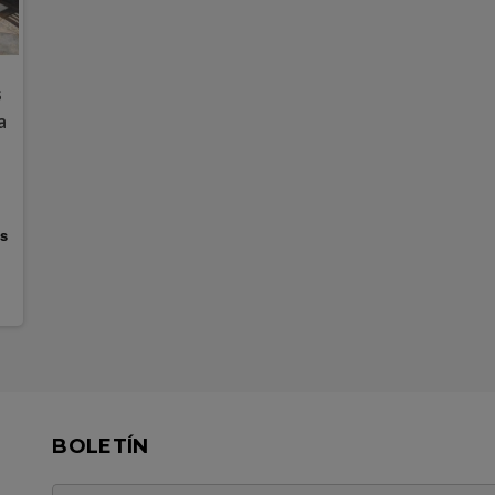
s
a
|
BOLETÍN