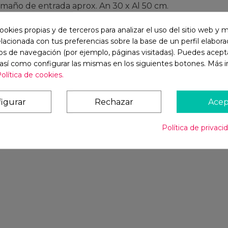
maño de entrada aprox. An 30 x Al 50 cm.
ño de entrada aprox. An 32 x Al 60 cm.
ookies propias y de terceros para analizar el uso del sitio web y 
elacionada con tus preferencias sobre la base de un perfil elaborad
ede variar según el transporte…
os de navegación (por ejemplo, páginas visitadas). Puedes acepta
 así como configurar las mismas en los siguientes botones. Más 
olítica de cookies.
e realizar el pedido.
igurar
Rechazar
Acep
Política de privaci