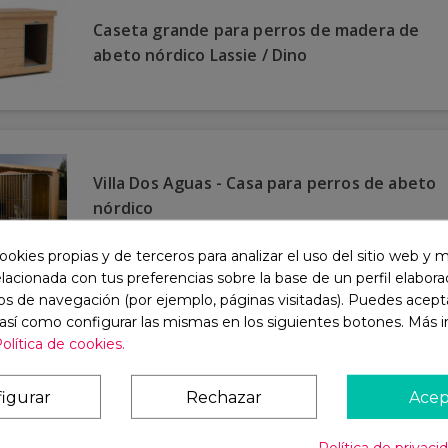
Caseta grande para perros de madera de
abeto nórdico Lassie / Dino
Villa Dos Aguas - Casa para perros de abeto
nórdico
ookies propias y de terceros para analizar el uso del sitio web y 
elacionada con tus preferencias sobre la base de un perfil elaborad
os de navegación (por ejemplo, páginas visitadas). Puedes acepta
 así como configurar las mismas en los siguientes botones. Más 
PREISSTAR | Perrera para Perros de
olítica de cookies.
Barrotes o Malla
igurar
Rechazar
Acep
Política de privaci