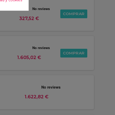
COMPRAR
327,52 €
COMPRAR
1.605,02 €
1.622,82 €