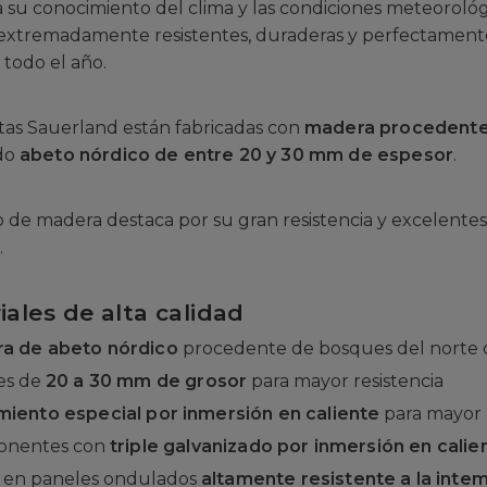
a su conocimiento del clima y las condiciones meteorológ
 extremadamente resistentes, duraderas y perfectamente
todo el año.
tas Sauerland están fabricadas con
madera procedente 
ndo
abeto nórdico de entre 20 y 30 mm de espesor
.
o de madera destaca por su gran resistencia y excelente
.
iales de alta calidad
a de abeto nórdico
procedente de bosques del norte
es de
20 a 30 mm de grosor
para mayor resistencia
miento especial por inmersión en caliente
para mayor 
nentes con
triple galvanizado por inmersión en calie
 en paneles ondulados
altamente resistente a la inte