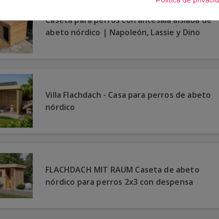
Caseta para perros con antesala aislada de
abeto nórdico | Napoleón, Lassie y Dino
Villa Flachdach - Casa para perros de abeto
nórdico
FLACHDACH MIT RAUM Caseta de abeto
nórdico para perros 2x3 con despensa