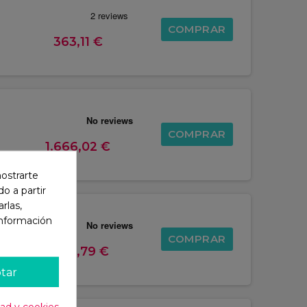
COMPRAR
363,11 €
COMPRAR
1.666,02 €
mostrarte
o a partir
rlas,
información
COMPRAR
1.106,79 €
tar
dad y cookies