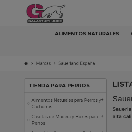
ALIMENTOS NATURALES
Marcas
Sauerland España
chevron_right
chevron_right
LIS
TIENDA PARA PERROS
Sauer
Alimentos Naturales para Perros y
add
Cachorros
Sauerl
alta cal
Casetas de Madera y Boxes para
add
Perros