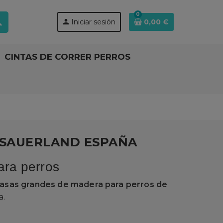
0
ch
person
Iniciar sesión
0,00 €
CINTAS DE CORRER PERROS
 SAUERLAND ESPAÑA
ara perros
casas grandes de madera para perros de
a.