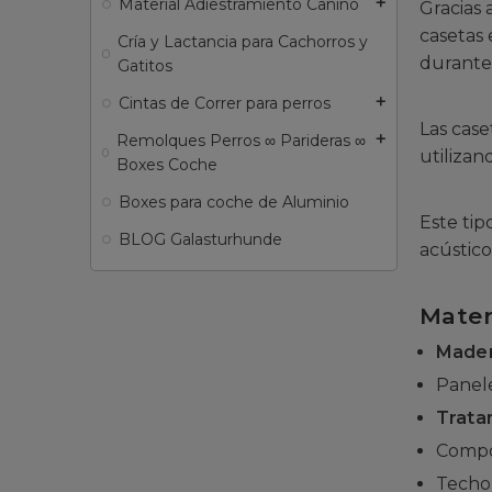
Material Adiestramiento Canino
add
Gracias 
casetas
Cría y Lactancia para Cachorros y
durante 
Gatitos
Cintas de Correr para perros
add
Las case
Remolques Perros ∞ Parideras ∞
add
utiliza
Boxes Coche
Boxes para coche de Aluminio
Este tip
BLOG Galasturhunde
acústico
Mater
Mader
Panel
Trata
Compo
Techo