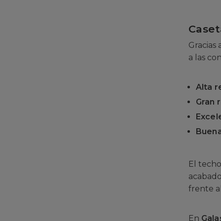
Caset
Gracias 
a las co
Alta r
Gran 
Excel
Buena
El techo
acabado
frente a
En
Gala