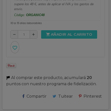
supere los 48 €, antes de aplicar el IVA y los gastos de
envío.
Código:
ORGANIC48
10 a 15 días laborables
AÑADIR AL CARRITO
shopping_cart
remove
add
favorite_border
Al comprar este producto, acumulará
20
puntos con nuestro programa de fidelización.
Compartir
Tuitear
Pinterest