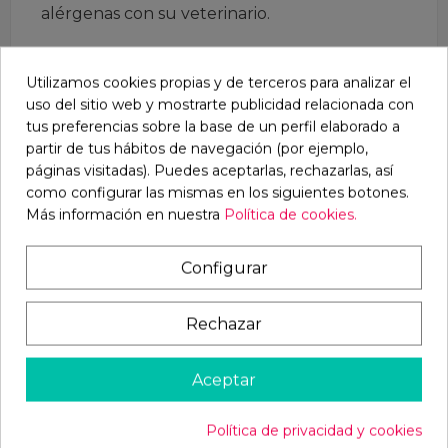
alérgenas con su veterinario.
Ingredientes
Utilizamos cookies propias y de terceros para analizar el
uso del sitio web y mostrarte publicidad relacionada con
patatas, Carne de Conejo salvaje fresco (min. 75%)
tus preferencias sobre la base de un perfil elaborado a
deshidratado es(min 25,8%), Aceite, Pulpa de
partir de tus hábitos de navegación (por ejemplo,
Remolacha (min. 8%), Fosfato de Calcio, Cloruro
páginas visitadas). Puedes aceptarlas, rechazarlas, así
de Sodio, vitaminas, minerales y Oligoelementos
como configurar las mismas en los siguientes botones.
Más información en nuestra
Política de cookies.
orgánicos de extractos naturales en cantidades
adecuadas.
Configurar
conservantes naturales:
Extractos de origen
natural, ricos en tocoferoles.
Rechazar
constituyentes analíticos:
21,5% proteínas, 11,5%
Grasas crudas, 3% fibra, 7% Cenizas, 1.3% Calcio,
Aceptar
0,9% Fósforo.
Aditivos de extractos naturales por kg:
15000
Política de privacidad y cookies
I.E Vitamina A, 1200 I.E Vitamina D3, 50mg