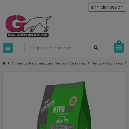
Iniciar sesión
person
0
view_headline
search
chevron_right
chevron_right
chevron_right
Alimentos Naturales para Perros y Cachorros
Perros y Cachorros