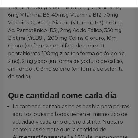
Vitamina E, 5mg Vitamina B1, 5mg Vitamina B2,
6mg Vitamina B6, 40mcg Vitamina B12, 70mg
Vitamina C, 30mg Niacina (Vitamina B3), 15,0mg
Ác. Pantotênico (B5), 2mg Ácido Fólico, 350mg
Biotina (Vit.B8), 1200 mg Colina Cloruro, 10m
Cobre (en forma de sulfato de cobre(II),
pentahidrato 100mg zinc (en forma de óxido de
zinc), 2mg yodo (en forma de yoduro de calcio,
anhídrido), 0,3mg selenio (en forma de selenita
de sodio).
Que cantidad come cada día
La cantidad por tablas no es posible para perros
adultos, pues no todos tienen el mismo tipo de
actividad y cada uno digiere distinto. Nuestro
consejo es siempre que la cantidad de
Alimentación sea:
de 1 a 1,5% del peso corporal