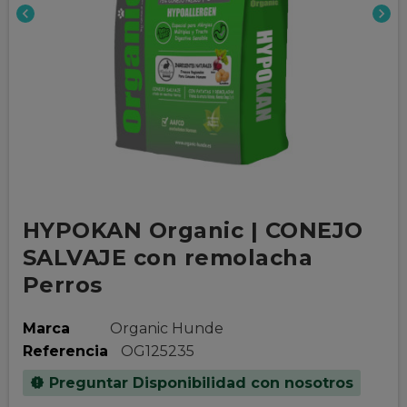
chevron_left
chevron_right
HYPOKAN Organic | CONEJO
SALVAJE con remolacha
Perros
Marca
Organic Hunde
Referencia
OG125235
Preguntar Disponibilidad con nosotros
new_releases