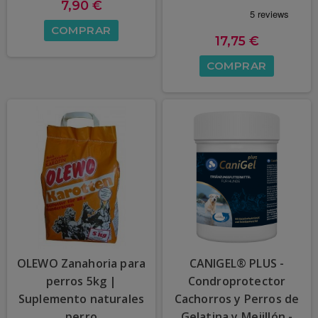
7,90 €
COMPRAR
17,75 €
COMPRAR
OLEWO Zanahoria para
CANIGEL® PLUS -
perros 5kg |
Condroprotector
Suplemento naturales
Cachorros y Perros de
perro
Gelatina y Mejillón -