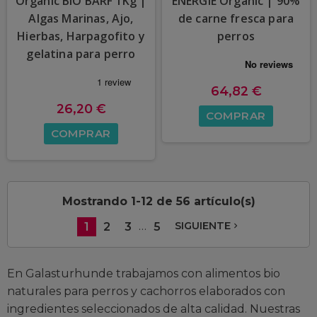
Organic BIO BARF 1Kg |
ENERGIE Organic | 90%
Algas Marinas, Ajo,
de carne fresca para
Hierbas, Harpagofito y
perros
gelatina para perro
64,82 €
26,20 €
COMPRAR
COMPRAR
Mostrando 1-12 de 56 artículo(s)
…
SIGUIENTE
1
2
3
5
navigate_next
En Galasturhunde trabajamos con alimentos bio
naturales para perros y cachorros elaborados con
ingredientes seleccionados de alta calidad. Nuestras