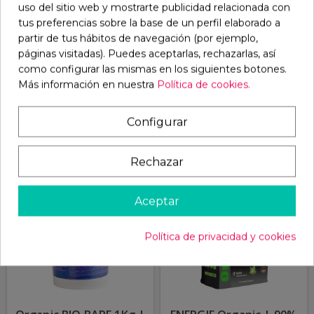
Aceite de Salmón PURO
Natural Repleto de
uso del sitio web y mostrarte publicidad relacionada con
1L |Perros, Cachorros y
carne para perros
tus preferencias sobre la base de un perfil elaborado a
partir de tus hábitos de navegación (por ejemplo,
Gatos
activos
páginas visitadas). Puedes aceptarlas, rechazarlas, así
como configurar las mismas en los siguientes botones.
Más información en nuestra
Política de cookies.
32,97 €
55,63 €
COMPRAR
COMPRAR
Configurar
Rechazar
¡EN OFERTA!
Aceptar
Política de privacidad y cookies