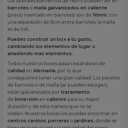
Los laterales elementos de hierro pueden ser en
barrotes
o
malla
galvanizados en caliente
(precio insertado en barrotes) son de
16mm
, con
una separación de 8cm entre barrotes, la malla
es de 5x5.
Puedes construir un box a tu gusto,
cambiando los elementos de lugar o
añadiendo mas elementos.
Todos nuestros boxes pasan estándares de
calidad
en
Alemania
, por lo que
conseguimos tener una gran calidad. Los paneles
de barrotes o de malla (se pueden escoger),
están galvanizados por
tratamiento
de
inmersión
en
caliente
para su mayor
duración y de esta manera que no se
oxiden. Nuestros boxes los puedes encontrar en
centros caninos
,
perreras
o
jardines
, donde se
tiene muy en cuenta la seguridad del perro.