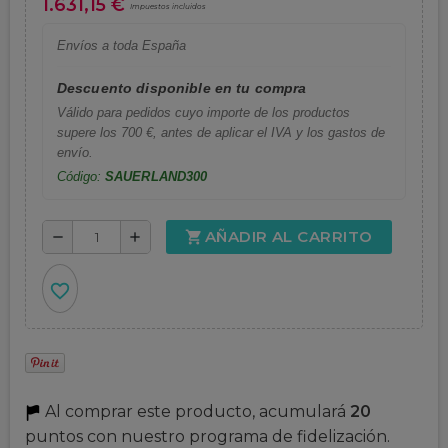
1.631,15 €
Impuestos incluidos
Envíos a toda España
Descuento disponible en tu compra
Válido para pedidos cuyo importe de los productos
supere los 700 €, antes de aplicar el IVA y los gastos de
envío.
Código:
SAUERLAND300
AÑADIR AL CARRITO
shopping_cart
remove
add
favorite_border
Al comprar este producto, acumulará
20
puntos con nuestro programa de fidelización.