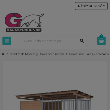
Iniciar sesión
person
0
view_headline
search
chevron_right
chevron_right
Casetas de Madera y Boxes para Perros
Boxes modulares y casetas p