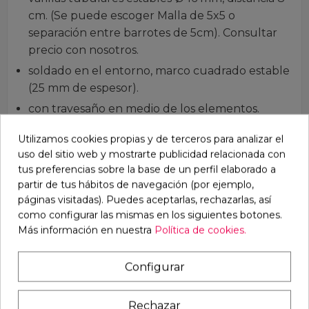
cm. (Se puede escoger Malla de 5x5 o
separación entre barrotes de 5cm). Consultar
precio con nosotros.
soldado en el entorno, marco cuadrado estable
(25 mm de espesor).
con travesaño en medio de los elementos.
Galvanizado en caliente en baño completo.
Utilizamos cookies propias y de terceros para analizar el
uso del sitio web y mostrarte publicidad relacionada con
Puerta:
tus preferencias sobre la base de un perfil elaborado a
Puerta a la derecha del elemento, con
partir de tus hábitos de navegación (por ejemplo,
apertura hacia dentro.
páginas visitadas). Puedes aceptarlas, rechazarlas, así
como configurar las mismas en los siguientes botones.
Ancho de paso aprox.60 cm.
Más información en nuestra
Política de cookies.
El pestillo de la puerta se puede asegurar con
una cerradura (no incluida).
Configurar
Techo:
Rechazar