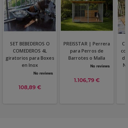
SET BEBEDEROS O
PREISSTAR | Perrera
Ca
COMEDEROS 4L
para Perros de
con
giratorios para Boxes
Barrotes o Malla
de
en Inox
Na
1.106,79 €
108,89 €