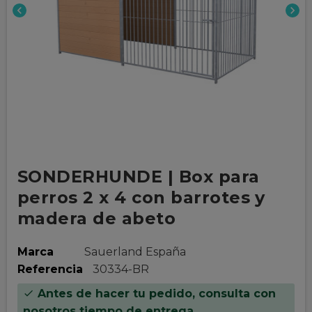
chevron_left
chevron_right
SONDERHUNDE | Box para
perros 2 x 4 con barrotes y
madera de abeto
Marca
Sauerland España
Referencia
30334-BR
Antes de hacer tu pedido, consulta con
check
nosotros tiempo de entrega