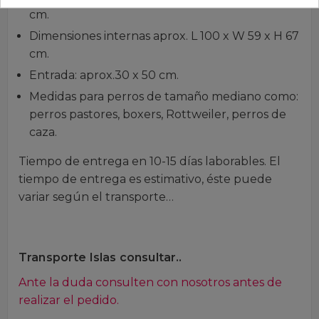
cm.
Dimensiones internas aprox. L 100 x W 59 x H 67
cm.
Entrada: aprox.30 x 50 cm.
Medidas para perros de tamaño mediano como:
perros pastores, boxers, Rottweiler, perros de
caza.
Tiempo de entrega en 10-15 días laborables. El
tiempo de entrega es estimativo, éste puede
variar según el transporte…
Transporte Islas consultar..
Ante la duda consulten con nosotros antes de
realizar el pedido.