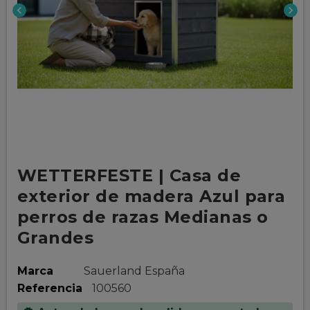
chevron_left
chevron_right
WETTERFESTE | Casa de
exterior de madera Azul para
perros de razas Medianas o
Grandes
Marca
Sauerland España
Referencia
100560