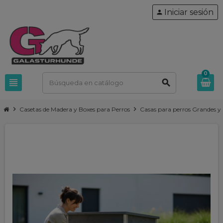
Iniciar sesión
person
0
view_headline
search
chevron_right
chevron_right
Casetas de Madera y Boxes para Perros
Casas para perros Grandes y