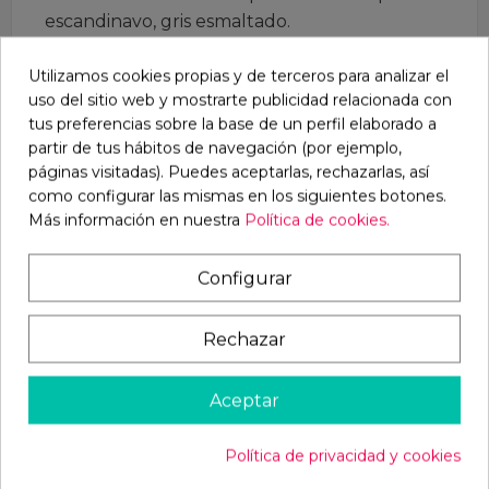
escandinavo, gris esmaltado.
Las paredes interiores: paneles de fácil cuidado,
Utilizamos cookies propias y de terceros para analizar el
sin tratar, paredes exteriores e interiores
uso del sitio web y mostrarte publicidad relacionada con
incluyen aislamiento de espuma de poliestireno
tus preferencias sobre la base de un perfil elaborado a
de entrada.
partir de tus hábitos de navegación (por ejemplo,
Esquinas y entrada bordeadas con un perfil en
páginas visitadas). Puedes aceptarlas, rechazarlas, así
como configurar las mismas en los siguientes botones.
U de aluminio como protección contra
Más información en nuestra
Política de cookies.
mordeduras.
Techo: Aislante, plegable y provisto de cubierta.
Configurar
Suelo: Aislamiento, espesor total del piso
aprox.4 cm.izado con protector de mordida.
Rechazar
Medidas:
Aceptar
Dimensiones totales aprox. L 116 x W 75 x H 80
cm.
Política de privacidad y cookies
Dimensiones de la pared externa aprox.110 x 70