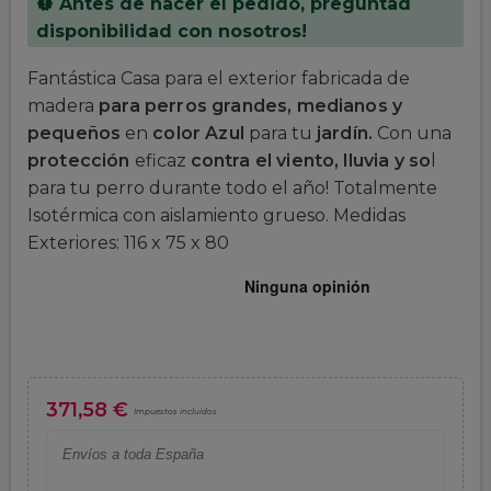
Antes de hacer el pedido, preguntad
new_releases
disponibilidad con nosotros!
Fantástica Casa para el exterior fabricada de
madera
para perros grandes, medianos y
pequeños
en
color Azul
para tu
jardín.
Con una
protección
eficaz
contra el viento, lluvia y so
l
para tu perro durante todo el año! Totalmente
Isotérmica con aislamiento grueso. Medidas
Exteriores: 116 x 75 x 80
371,58 €
Impuestos incluidos
Envíos a toda España