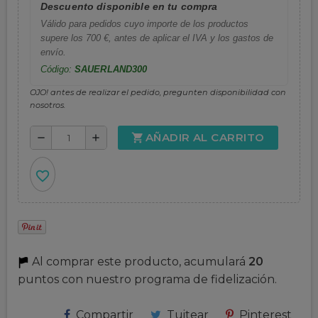
Descuento disponible en tu compra
Válido para pedidos cuyo importe de los productos
supere los 700 €, antes de aplicar el IVA y los gastos de
envío.
Código:
SAUERLAND300
OJO! antes de realizar el pedido, pregunten disponibilidad con
nosotros.
AÑADIR AL CARRITO
shopping_cart
remove
add
favorite_border
Al comprar este producto, acumulará
20
puntos con nuestro programa de fidelización.
Compartir
Tuitear
Pinterest