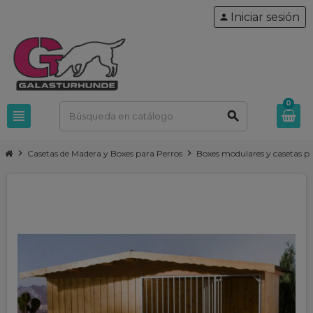
Iniciar sesión
person
0
view_headline
search
chevron_right
chevron_right
Casetas de Madera y Boxes para Perros
Boxes modulares y casetas p