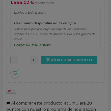
1.666,02 €
Impuestos incluidos
Envíos a toda España
Descuento disponible en tu compra
Válido para pedidos cuyo importe de los productos
supere los 700 €, antes de aplicar el IVA y los gastos de
envío.
Código:
SAUERLAND300
AÑADIR AL CARRITO
shopping_cart
remove
add
favorite_border
Al comprar este producto, acumulará
20
puntos con nuestro programa de fidelización.