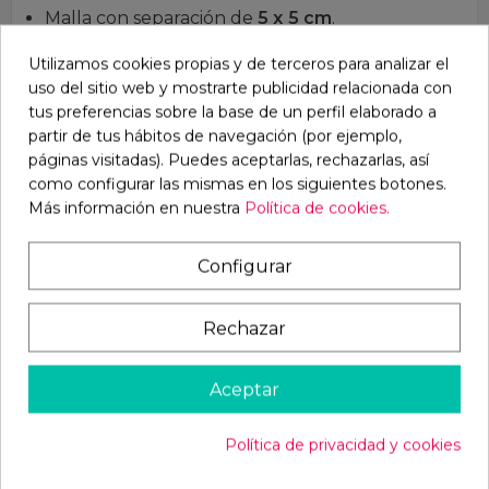
Malla con separación de
5 x 5 cm
.
Barrotes con separación de 8cm
Utilizamos cookies propias y de terceros para analizar el
Barrotes con separación de 5cm (se encarga
uso del sitio web y mostrarte publicidad relacionada con
por separado)
tus preferencias sobre la base de un perfil elaborado a
partir de tus hábitos de navegación (por ejemplo,
Puerta
páginas visitadas). Puedes aceptarlas, rechazarlas, así
como configurar las mismas en los siguientes botones.
Puerta situada en el lado derecho del frontal.
Más información en nuestra
Política de cookies.
Apertura hacia el interior.
Cerrojo preparado para colocar candado o
Configurar
cerradura.
Candado no incluido.
Rechazar
Techo
Aceptar
Estructura inferior de vigas de madera maciza
sin tratar.
Política de privacidad y cookies
Remate frontal decorativo de madera
impregnada en color marrón.