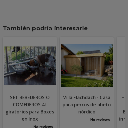
También podría interesarle
SET BEBEDEROS O
Villa Flachdach - Casa
HO
COMEDEROS 4L
para perros de abeto
giratorios para Boxes
nórdico
Bo
en Inox
inm