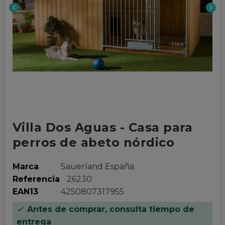
chevron_left
chevron_right
Villa Dos Aguas - Casa para
perros de abeto nórdico
Marca
Sauerland España
Referencia
26230
EAN13
4250807317955
Antes de comprar, consulta tiempo de
check
entrega