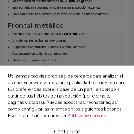
Madera nórdica machihembrada de
20 mm de grosor
.
Impregnada en color marrón para mayor protección exterior.
Montada sobre una estructura estable de vigas de madera maciza.
Frontal metálico
2 elementos frontales metálicos de
1,0 m de ancho
.
Uno de los elementos incluye puerta.
Disponible con barrotes tubulares o panel de malla.
Galvanizado en caliente por inmersión.
Malla con separación de
5 x 5 cm
.
Barrotes con separación de 8cm
Barrotes con separación de 5cm (se encarga por separado)
Utilizamos cookies propias y de terceros para analizar el
uso del sitio web y mostrarte publicidad relacionada con
Puerta
tus preferencias sobre la base de un perfil elaborado a
Puerta situada en el lado derecho del frontal.
partir de tus hábitos de navegación (por ejemplo,
Apertura hacia el interior.
páginas visitadas). Puedes aceptarlas, rechazarlas, así
Cerrojo preparado para colocar candado o cerradura.
como configurar las mismas en los siguientes botones.
Candado no incluido.
Más información en nuestra
Política de cookies.
Techo
Configurar
Estructura inferior de vigas de madera maciza sin tratar.