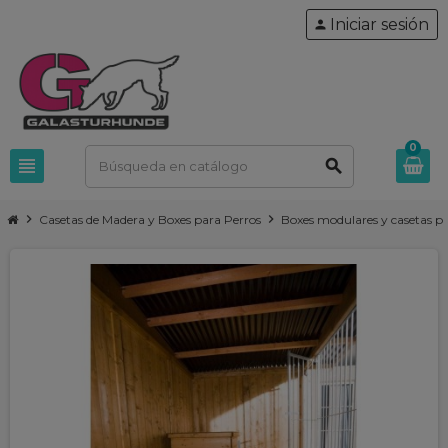
Iniciar sesión
person
0
view_headline
search
chevron_right
chevron_right
Casetas de Madera y Boxes para Perros
Boxes modulares y casetas p