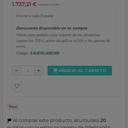
1.737,21 €
Impuestos incluidos
Envíos a toda España
Descuento disponible en tu compra
Válido para pedidos cuyo importe de los productos
supere los 700 €, antes de aplicar el IVA y los gastos de
envío.
Código:
SAUERLAND300
AÑADIR AL CARRITO
shopping_cart
remove
add
favorite_border
Al comprar este producto, acumulará
20
puntos con nuestro programa de fidelización.