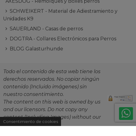
AXESDOG - Remolques y Boxes perros
SCHWEIKERT - Material de Adiestramiento y
Unidades K9
SAUERLAND - Casas de perros
DOGTRA - Collares Electrónicos para Perros
BLOG Galasturhunde
Todo el contenido de esta web tiene los
derechos reservados. No copiar ningún
contenido (Incluido imágenes) sin
nuestro consentimiento.
The content on this web is owned by us
and our licensors. Do not copy any
content (Including Images) without our
Consentimiento de cookies
consent.