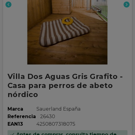
chevron_left
chevron_right
Villa Dos Aguas Gris Grafito -
Casa para perros de abeto
nórdico
Marca
Sauerland España
Referencia
26430
EAN13
4250807318075
Antes de comprar, consulta tiempo de
check