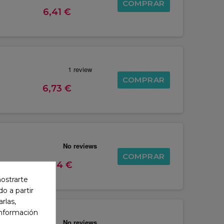
COMPRAR
6,41 €
COMPRAR
6,73 €
COMPRAR
10,14 €
mostrarte
o a partir
rlas,
información