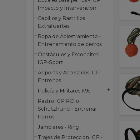
Bozales para perros - IGP
Impacto y Intervención
Cepillos y Rastrillos
Extrafuertes
Ropa de Adiestramiento -
Entrenamiento de perros
Obstáculos y Escondites
IGP-Sport
Apports y Accesorios IGP -
Entrenos
Policía y Militares K9s
add
Rastro IGP RCI o
Schutzhund - Entrenar
Perros
Jambieres - Ring
Trajes de Protección IGP -