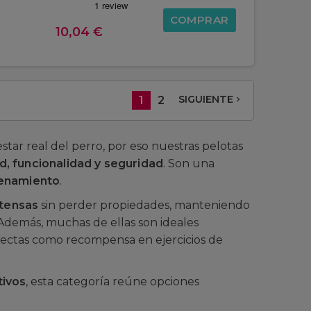
COMPRAR
10,04 €
SIGUIENTE
1
2
navigate_next
ar real del perro, por eso nuestras pelotas
d, funcionalidad y seguridad
. Son una
renamiento
.
ntensas
sin perder propiedades, manteniendo
 Además, muchas de ellas son ideales
rfectas como recompensa en ejercicios de
tivos
, esta categoría reúne opciones