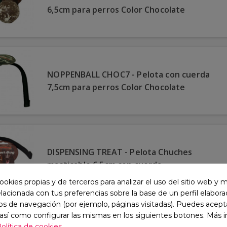
6,5cm para perros Color Chocolate
NOPPENBALL CHOC7 - Pelota con cuerda
7,5cm para perros Color Chocolate
DISPENSING TREAT - Pelota Chuches
masticable 6,5cm con cuerda
ookies propias y de terceros para analizar el uso del sitio web y 
elacionada con tus preferencias sobre la base de un perfil elaborad
os de navegación (por ejemplo, páginas visitadas). Puedes acepta
 así como configurar las mismas en los siguientes botones. Más 
STARMARK TREAT DISPENSING | Pelota
olítica de cookies.