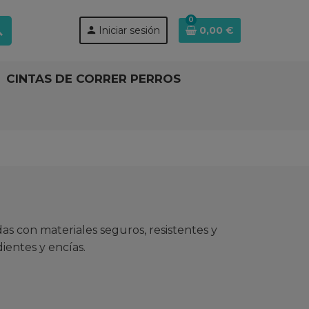
0
ch
person
Iniciar sesión
0,00 €
CINTAS DE CORRER PERROS
s con materiales seguros, resistentes y
ientes y encías.