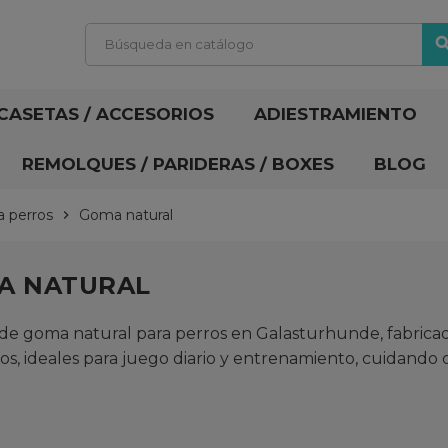
sear
CASETAS / ACCESORIOS
ADIESTRAMIENTO
REMOLQUES / PARIDERAS / BOXES
BLOG
a perros
Goma natural
chevron_right
A NATURAL
de goma natural para perros en Galasturhunde, fabricada
s, ideales para juego diario y entrenamiento, cuidando d