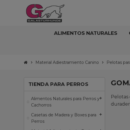
ALIMENTOS NATURALES
Material Adiestramiento Canino
Pelotas par
chevron_right
chevron_right
GOM
TIENDA PARA PERROS
Pelotas 
Alimentos Naturales para Perros y
add
duradero
Cachorros
Casetas de Madera y Boxes para
add
Perros