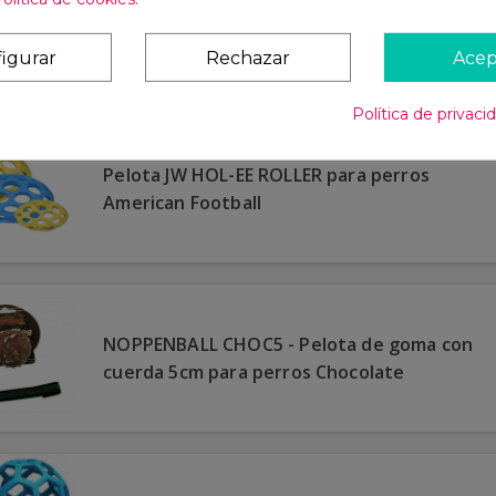
masticable para poner golosinas dentro
Con Asa
igurar
Rechazar
Acep
Política de privaci
Pelota JW HOL-EE ROLLER para perros
American Football
NOPPENBALL CHOC5 - Pelota de goma con
cuerda 5cm para perros Chocolate