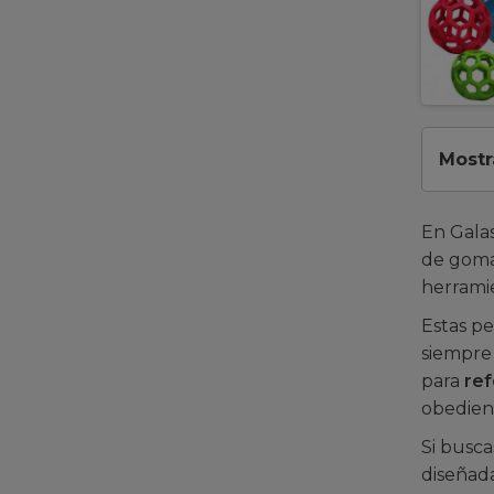
Mostr
En Galas
de goma 
herramie
Estas p
siempre
para
ref
obedienc
Si busc
diseñada