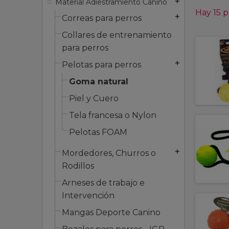
Material Adiestramiento Canino
add
Hay 15 
Correas para perros
add
Collares de entrenamiento
para perros
Pelotas para perros
add
Goma natural
Piel y Cuero
Tela francesa o Nylon
Pelotas FOAM
Mordedores, Churros o
add
Rodillos
Arneses de trabajo e
Intervención
Mangas Deporte Canino