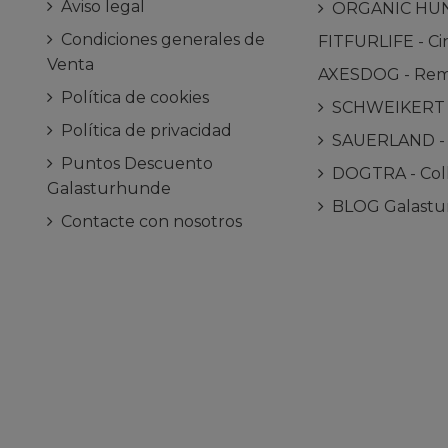
Aviso legal
ORGANIC HUNDE
Condiciones generales de
FITFURLIFE - Cin
Venta
AXESDOG - Remo
Política de cookies
SCHWEIKERT - 
Política de privacidad
SAUERLAND - C
Puntos Descuento
DOGTRA - Coll
Galasturhunde
BLOG Galast
Contacte con nosotros
ram