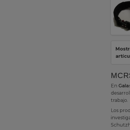
Mostr
artícu
MCRS
En
Gala
desarrol
trabajo.
Los prod
investig
Schutz