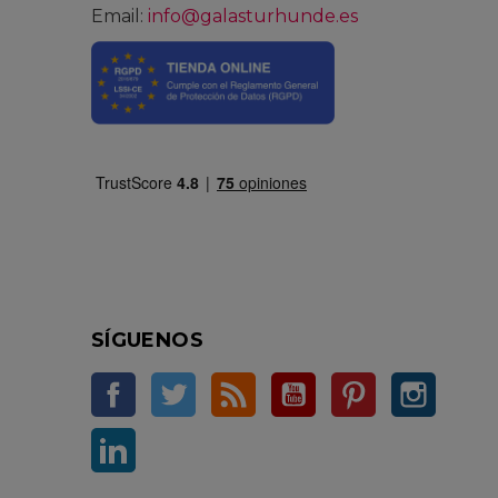
Email:
info@galasturhunde.es
SÍGUENOS
Facebook
Twitter
Rss
YouTube
Pinterest
Instag
LinkedIn