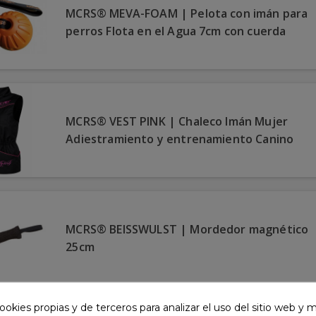
MCRS® MEVA-FOAM | Pelota con imán para
perros Flota en el Agua 7cm con cuerda
MCRS® VEST PINK | Chaleco Imán Mujer
Adiestramiento y entrenamiento Canino
MCRS® BEISSWULST | Mordedor magnético
25cm
ookies propias y de terceros para analizar el uso del sitio web y 