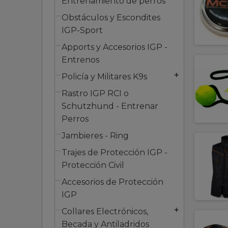
Entrenamiento de perros
Obstáculos y Escondites
IGP-Sport
Apports y Accesorios IGP -
Entrenos
Policía y Militares K9s
add
Rastro IGP RCI o
Schutzhund - Entrenar
Perros
Jambieres - Ring
Trajes de Protección IGP -
Protección Civil
Accesorios de Protección
IGP
Collares Electrónicos,
add
Becada y Antiladridos