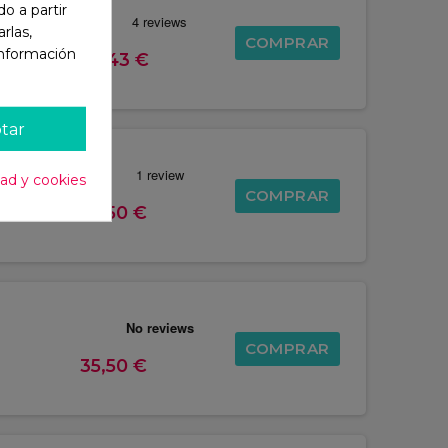
o a partir
rlas,
COMPRAR
información
76,43 €
tar
dad y cookies
COMPRAR
35,50 €
COMPRAR
35,50 €