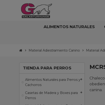
ALIMENTOS NATURALES
Material Adiestramiento Canino
Material Ad
chevron_right
chevron_right
MCRS
TIENDA PARA PERROS
Chaleco
Alimentos Naturales para Perros y
add
obedien
Cachorros
canina.
Casetas de Madera y Boxes para
add
Perros