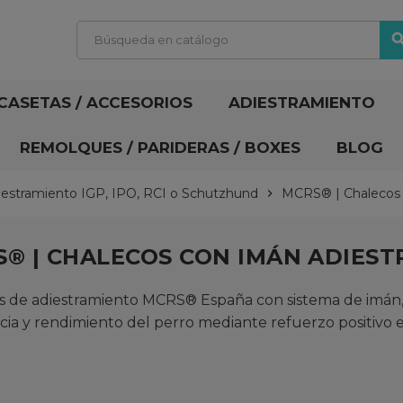
sear
CASETAS / ACCESORIOS
ADIESTRAMIENTO
REMOLQUES / PARIDERAS / BOXES
BLOG
iestramiento IGP, IPO, RCI o Schutzhund
MCRS® | Chalecos 
chevron_right
® | CHALECOS CON IMÁN ADIEST
s de adiestramiento MCRS® España con sistema de imán, 
cia y rendimiento del perro mediante refuerzo positivo