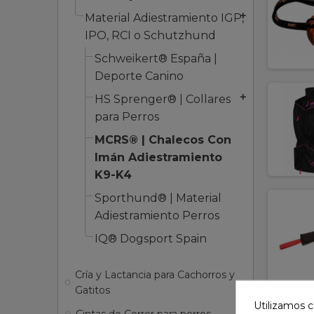
Material Adiestramiento IGP,
add
IPO, RCI o Schutzhund
Schweikert® España |
Deporte Canino
HS Sprenger® | Collares
add
para Perros
MCRS® | Chalecos Con
Imán Adiestramiento
K9-K4
Sporthund® | Material
Adiestramiento Perros
IQ® Dogsport Spain
Cría y Lactancia para Cachorros y
Gatitos
Utilizamos c
Cintas de Correr para perros
add