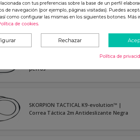
elacionada con tus preferencias sobre la base de un perfil elaborad
COP HARNESS K9-evolution™ - Arnés
os de navegación (por ejemplo, páginas visitadas). Puedes acepta
Táctico para perros K9
 así como configurar las mismas en los siguientes botones. Más 
olítica de cookies.
igurar
Rechazar
Acep
K9-evolution™ SKORPION FROG TACTICAL
Política de privaci
BTL | Correa Táctica 2m Biothane® para
perros
SKORPION TACTICAL K9-evolution™ |
Correa Táctica 2m Antideslizante Negra