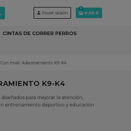
0
ch
person
Iniciar sesión
0,00 €
CINTAS DE CORRER PERROS
Con Imán Adiestramiento K9-K4
RAMIENTO K9-K4
diseñados para mejorar la atención,
 en entrenamiento deportivo y educación