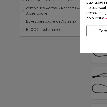
publicidad r
de tus hábit
Remolques Perros ∞ Parideras ∞
add
rechazarlas,
Boxes Coche
en nuestra
P
Boxes para coche de Aluminio
BLOG Galasturhunde
Conf