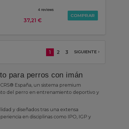
COMPRAR
37,21 €
SIGUIENTE
1
2
3
navigate_next
o para perros con imán
 MCRS® España, un sistema premium
nto del perro en entrenamiento deportivo y
lidad y diseñados tras una extensa
eriencia en disciplinas como IPO, IGP y