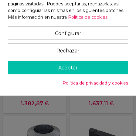
páginas visitadas). Puedes aceptarlas, rechazarlas, así
como configurar las mismas en los siguientes botones.
Más información en nuestra
Política de cookies.
Configurar
Rechazar
TOOLBOX ISO - Cajón
TREADMILL AXESDOG |
Aceptar
Isotérmico para Pickup
Cinta de correr para
Axesdog
perros
Política de privacidad y cookies
1.382,87 €
1.637,11 €